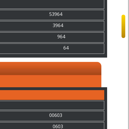
53964
3964
964
64
00603
0603