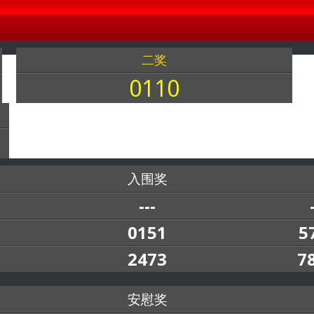
二奖
0110
入围奖
---
0151
5
2473
7
安慰奖