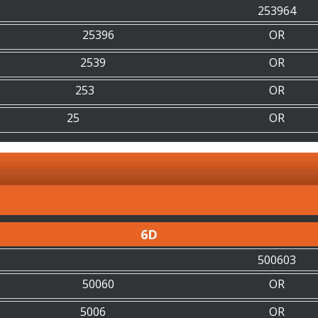
253964
25396
OR
2539
OR
253
OR
25
OR
6D
500603
50060
OR
5006
OR