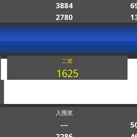
3884
6
2780
1
二奖
1625
入围奖
---
5
2286
4