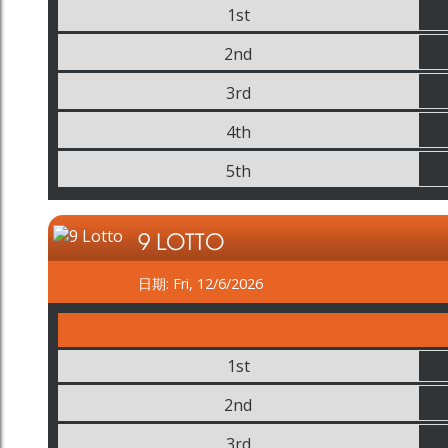
1st
2nd
3rd
4th
5th
9 LOTTO
日期: Fri, 12/6/2026
1st
2nd
3rd