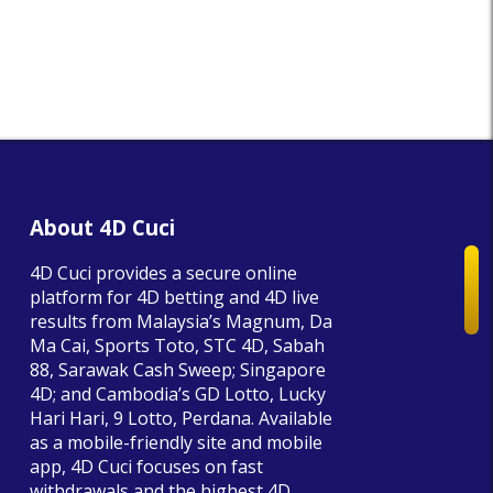
About 4D Cuci
4D Cuci provides a secure online
platform for 4D betting and 4D live
results from Malaysia’s Magnum, Da
Ma Cai, Sports Toto, STC 4D, Sabah
88, Sarawak Cash Sweep; Singapore
4D; and Cambodia’s GD Lotto, Lucky
Hari Hari, 9 Lotto, Perdana. Available
as a mobile-friendly site and mobile
app, 4D Cuci focuses on fast
withdrawals and the highest 4D