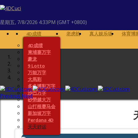
星期五, 7/8/2026 4:33PM (GMT +0800)
4D成绩
老虎机
真人娱乐场
体育博
4D成绩
柬埔寨万字
豪龙
9 Lotto
万能万字
大馬彩
多多博彩万字
沙巴万字
Previous
Next
砂勞越大万
山打根赛马会
新加坡万字
Perdana 4D
天天好运