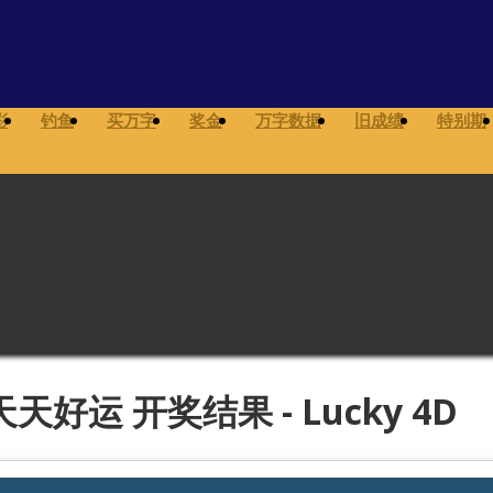
彩
钓鱼
买万字
奖金
万字数据
旧成绩
特别期
天天好运 开奖结果 - Lucky 4D