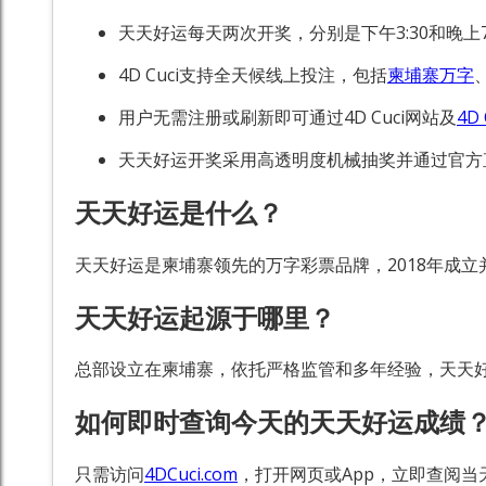
天天好运每天两次开奖，分别是下午3:30和晚上7
4D Cuci支持全天候线上投注，包括
柬埔寨万字
用户无需注册或刷新即可通过4D Cuci网站及
4D
天天好运开奖采用高透明度机械抽奖并通过官方
天天好运是什么？
天天好运是柬埔寨领先的万字彩票品牌，2018年成
天天好运起源于哪里？
总部设立在柬埔寨，依托严格监管和多年经验，天天
如何即时查询今天的天天好运成绩
只需访问
4DCuci.com
，打开网页或App，立即查阅