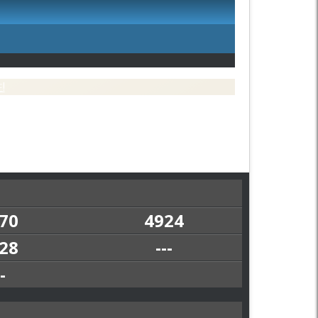
!
70
4924
28
---
-