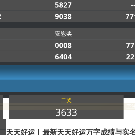
2
5827
-
2
9038
77
安慰奖
8
0008
77
2
6404
22
二奖
下注
3633
天天好运 | 最新天天好运万字成绩与实名匿