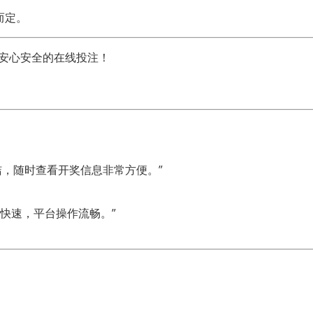
而定。
始安心安全的在线投注！
，随时查看开奖信息非常方便。”
快速，平台操作流畅。”