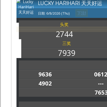
LUCKY HARIHARI 天天好运
下注!
日期: 6/8/2026 (Thu)
头奖
2744
三奖
7939
9636
061
4902
---
765