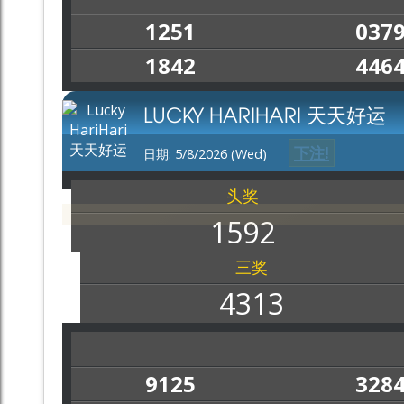
1251
037
1842
446
LUCKY HARIHARI 天天好运
下注!
日期: 5/8/2026 (Wed)
头奖
1592
三奖
4313
9125
328