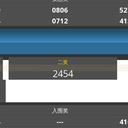
9
0806
52
4
0712
41
二奖
下注
2454
入围奖
4
---
41