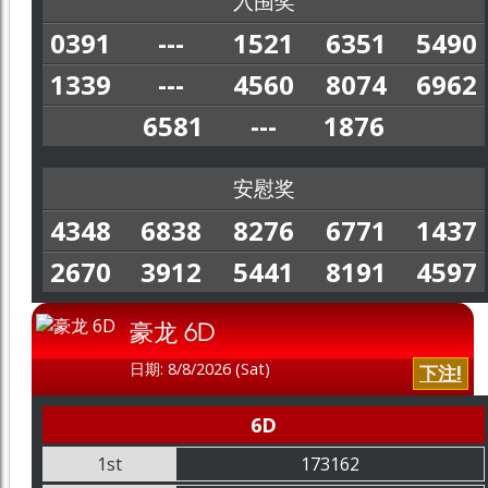
入围奖
0391
---
1521
6351
5490
1339
---
4560
8074
6962
6581
---
1876
安慰奖
4348
6838
8276
6771
1437
2670
3912
5441
8191
4597
豪龙 6D
日期: 8/8/2026 (Sat)
下注!
6D
1st
173162