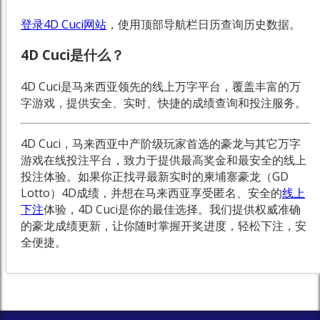
登录4D Cuci网站
，使用顶部导航栏日历查询历史数据。
4D Cuci是什么？
4D Cuci是马来西亚领先的线上万字平台，覆盖丰富的万
字游戏，提供安全、实时、快捷的成绩查询和投注服务。
4D Cuci，马来西亚中产阶级玩家首选的豪龙与其它万字
游戏在线投注平台，致力于提供最高奖金和最安全的线上
投注体验。如果你正找寻最新实时的柬埔寨豪龙（GD
Lotto）4D成绩，并想在马来西亚享受匿名、安全的
线上
下注
体验，4D Cuci是你的最佳选择。我们提供权威准确
的豪龙成绩更新，让你随时掌握开奖进度，轻松下注，安
全便捷。