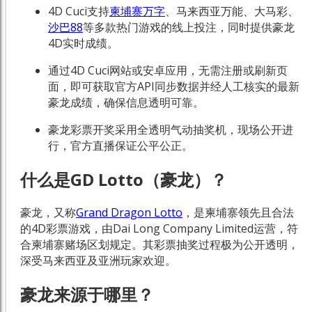
4D Cuci支持
柬埔寨万字
、马来西亚万能、大马彩、
沙巴88
等多款热门游戏的线上投注，同时提供豪龙
4D实时成绩。
通过4D Cuci网站或安卓应用，无需注册或刷新页
面，即可获取官方API同步数据并经人工核实的最新
豪龙成绩，确保信息透明可靠。
豪龙彩票开奖采用全透明气动抽奖机，现场公开进
行，官方直播保证公平公正。
什么是GD Lotto（豪龙）？
豪龙，又称
Grand Dragon Lotto
，是柬埔寨领先且合法
的4D彩票游戏，由Dai Long Company Limited运营，符
合柬埔寨赌场区划规定。其彩票抽奖过程极为公开透明，
深受马来西亚及亚洲玩家欢迎。
豪龙来源于哪里？