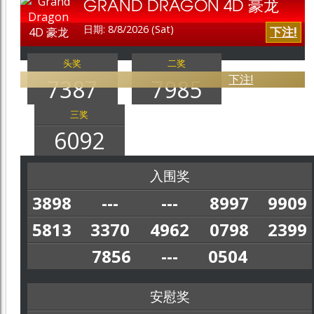
GRAND DRAGON 4D 豪龙
日期: 8/8/2026 (Sat)
下注!
头奖
二奖
下注!
7387
7985
三奖
6092
入围奖
3898
---
---
8997
9909
5813
3370
4962
0798
2399
7856
---
0504
安慰奖