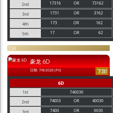
17316
OR
73162
2nd
1731
OR
3162
3rd
173
OR
162
4th
17
OR
62
5th
下注!
豪龙 6D
日期: 7/8/2026 (Fri)
下注!
6D
1st
740030
74003
OR
40030
2nd
7400
OR
0030
3rd