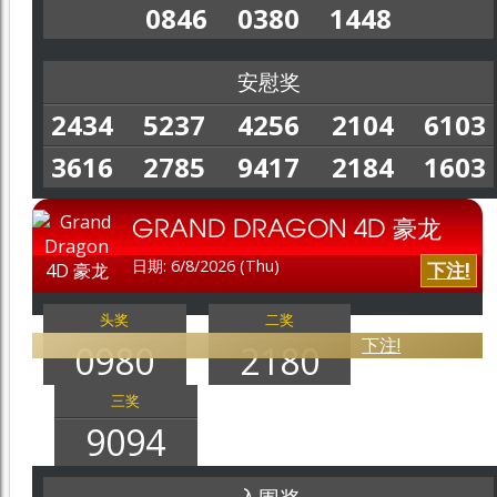
0846
0380
1448
安慰奖
2434
5237
4256
2104
6103
3616
2785
9417
2184
1603
GRAND DRAGON 4D 豪龙
日期: 6/8/2026 (Thu)
下注!
头奖
二奖
下注!
0980
2180
三奖
9094